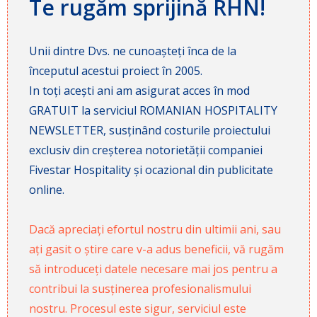
Te rugăm sprijină RHN!
Unii dintre Dvs. ne cunoașteți înca de la
începutul acestui proiect în 2005.
In toți acești ani am asigurat acces în mod
GRATUIT la serviciul ROMANIAN HOSPITALITY
NEWSLETTER, susținând costurile proiectului
exclusiv din creșterea notorietății companiei
Fivestar Hospitality și ocazional din publicitate
online.
Dacă apreciați efortul nostru din ultimii ani, sau
ați gasit o știre care v-a adus beneficii, vă rugăm
să introduceți datele necesare mai jos pentru a
contribui la susținerea profesionalismului
nostru. Procesul este sigur, serviciul este