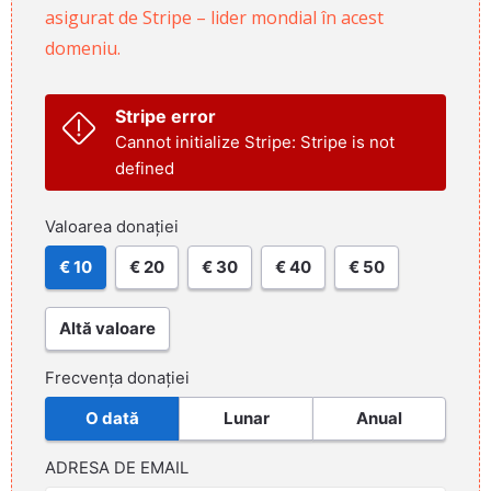
asigurat de Stripe – lider mondial în acest
domeniu.
Stripe error
Cannot initialize Stripe: Stripe is not
defined
Valoarea donației
€ 10
€ 20
€ 30
€ 40
€ 50
Altă valoare
Frecvența donației
O dată
Lunar
Anual
ADRESA DE EMAIL