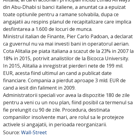
din Abu-Dhabi si banci italiene, a anuntat ca a epuizat
toate optiunile pentru a ramane solvabila, dupa ce
angajatii au respins planul de recapitalizare care implica
desfiintarea a 1.600 de locuri de munca.
Ministrul italian de Finante, Pier Carlo Padoan, a declarat
ca guvernul nu va mai investi bani in operatorul aerian.
Cota Alitalia pe piata italiana a scazut de la 23% in 2007 la
18% in 2015, potrivit analistilor de la Bicocca University.
In 2015, Alitalia a inregistrat pierderi nete de 199 mil.
EUR, acesta fiind ultimul an cand a publicat date
financiare. Compania a pierdut aproape 3 mld. EUR de
cand a iesit din faliment in 2009.
Administratorii speciali vor avea la dispozitie 180 de zile
pentru a veni cu un nou plan, fiind posibil ca termenul sa
fie prelungit cu 90 de zile. Procedura, destinata
companiilor insolvente mari, are rolul sa le protejeze
activele si angajatii, in perioada reorganizarii.
Source:
Wall-Street