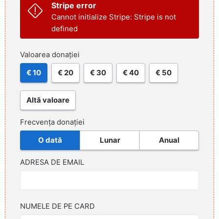
Stripe error
Cannot initialize Stripe: Stripe is not
defined
Valoarea donației
€ 10
€ 20
€ 30
€ 40
€ 50
Altă valoare
Frecvența donației
O dată
Lunar
Anual
ADRESA DE EMAIL
NUMELE DE PE CARD