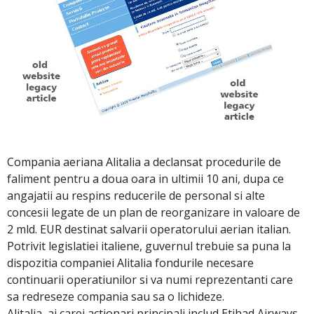
Compania aeriana Alitalia a declansat procedurile de
faliment pentru a doua oara in ultimii 10 ani, dupa ce
angajatii au respins reducerile de personal si alte
concesii legate de un plan de reorganizare in valoare de
2 mld. EUR destinat salvarii operatorului aerian italian.
Potrivit legislatiei italiene, guvernul trebuie sa puna la
dispozitia companiei Alitalia fondurile necesare
continuarii operatiunilor si va numi reprezentanti care
sa redreseze compania sau sa o lichideze.
Alitalia, ai carei actionari principali includ Etihad Airways