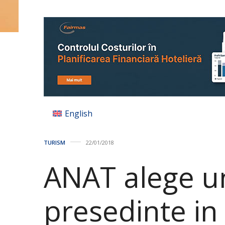
English
TURISM
22/01/2018
ANAT alege u
presedinte in