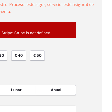
ru. Procesul este sigur, serviciul este asigurat de
meniu.
e Stripe: Stripe is not defined
30
€ 40
€ 50
Lunar
Anual