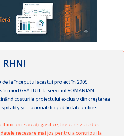
ă RHN!
 de la începutul acestui proiect în 2005.
cces în mod GRATUIT la serviciul ROMANIAN
nd costurile proiectului exclusiv din creșterea
pitality și ocazional din publicitate online.
ltimii ani, sau ați gasit o știre care v-a adus
 datele necesare mai jos pentru a contribui la