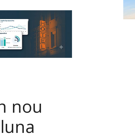
n nou
 luna