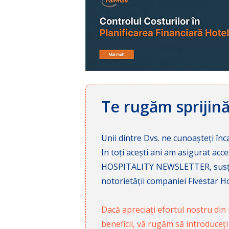
Te rugăm sprijin
Unii dintre Dvs. ne cunoașteți înca
In toți acești ani am asigurat a
HOSPITALITY NEWSLETTER, susținâ
notorietății companiei Fivestar Hos
Dacă apreciați efortul nostru din u
beneficii, vă rugăm să introduceți