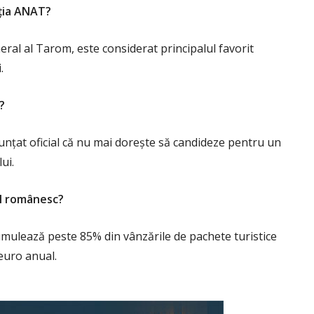
nția ANAT?
ral al Tarom, este considerat principalul favorit
.
?
nunțat oficial că nu mai dorește să candideze pentru un
ui.
l românesc?
mulează peste 85% din vânzările de pachete turistice
euro anual.