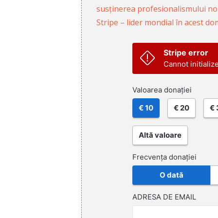
susținerea profesionalismului nost
Stripe – lider mondial în acest do
Stripe error
Cannot initializ
Valoarea donației
€ 10
€ 20
€ 
Altă valoare
Frecvența donației
O dată
ADRESA DE EMAIL